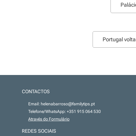
Paláci
Portugal volt
CONTACTOS
📧 Email: helenabarroso@familytips.pt
📞 Telefone/WhatsApp: +351 915 064 530
💻
Através do Formulário
REDES SOCIAIS