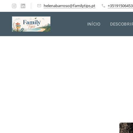
helenabarroso@familytips.pt
+35191506453
INÍCIO
DESCOBRI