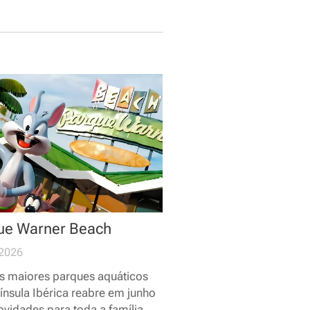
ue Warner Beach
2026
 maiores parques aquáticos
ínsula Ibérica reabre em junho
vidades para toda a família