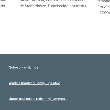
entro
Stoke-on-Trent, uma cidade do condado
temátic
rts,
de Staffordshire. É conhecido por misturar
Em vári
ncias
atrações radicais com áreas familiares —
LEGO c
da a
e é aí que entra a grande novidade deste
das at
ano.
integr
família
jogos, 
fazem d
para...
Sobre o Family Tips
Ajude a manter o Family Tips ativo
Junte-se à nossa rede de alojamentos