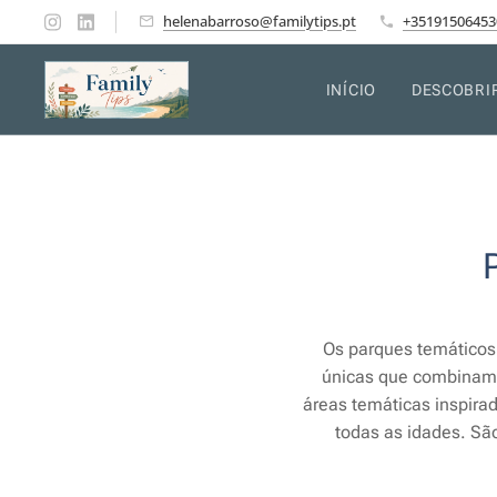
helenabarroso@familytips.pt
+35191506453
INÍCIO
DESCOBRI
Os parques temáticos 
únicas que combinam 
áreas temáticas inspira
todas as idades. Sã