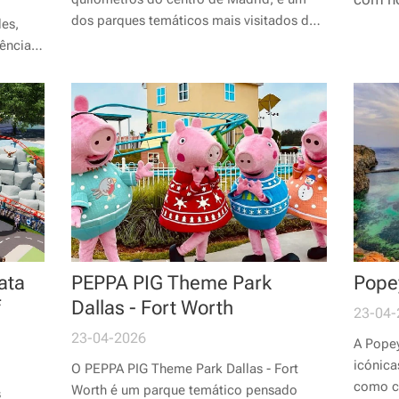
dos parques temáticos mais visitados da
es,
Europa. Inspirado no universo da Warner
ências
Bros. e da DC Comics, oferece uma
des.
experiência imersiva onde a adrenalina, o
tacam-
entretenimento e o cinema se juntam para
s,
criar um dia inesquecível para visitantes...
ata
PEPPA PIG Theme Park
Popey
Dallas - Fort Worth
23-04-
23-04-2026
A Popey
icónica
O PEPPA PIG Theme Park Dallas - Fort
como c
Worth é um parque temático pensado
s