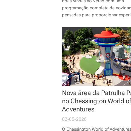
boas-vindas ao Verão com uma
programação completa de novidad
pensadas para proporcionar experi
únicas a visitantes de todas as ida
Entre as principais propostas, des
se as estreias de novos espetáculo
desfiles, concertos e experiências
imersivas, que reforçam a oferta de
entretenimento do...
Nova área da Patrulha P
no Chessington World of
Adventures
02-05-2026
O Chessington World of Adventure