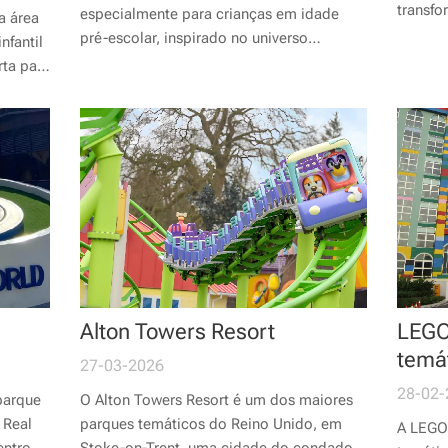
transfo
especialmente para crianças em idade
a área
de cor,
pré-escolar, inspirado no universo
nfantil
colorido e divertido da famosa
rta para
personagem Peppa Pig.
as.
Alton Towers Resort
LEGO
temá
27-03-2026
28-02-
parque
O Alton Towers Resort é um dos maiores
 Real
parques temáticos do Reino Unido, em
A LEGO