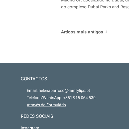
Madrid CF. Localizado no Dubai, d
do complexo Dubai Parks and Reso
combina atrações radicais, experiê
imersivas e entretenimento para to
família.
Artigos mais antigos
CONTACTOS
📧 Email: helenabarroso@familytips.pt
📞 Telefone/WhatsApp: +351 915 064 530
💻
Através do Formulário
REDES SOCIAIS
Instagram