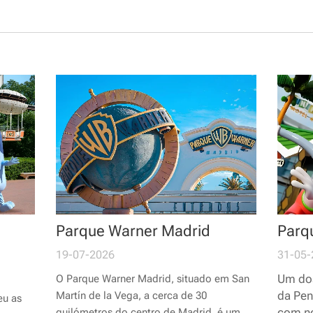
Parque Warner Madrid
Parq
19-07-2026
31-05-
Um dos
O Parque Warner Madrid, situado em San
da Pen
Martín de la Vega, a cerca de 30
eu as
com no
quilómetros do centro de Madrid, é um