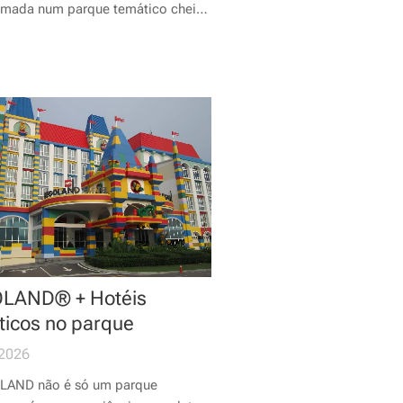
rmada num parque temático cheio
 diversão e nostalgia.
LAND® + Hotéis
ticos no parque
2026
LAND não é só um parque