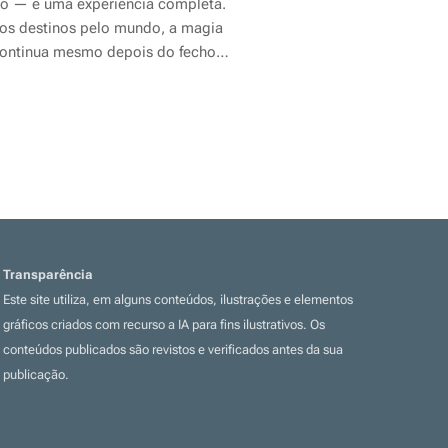
o — é uma experiência completa.
os destinos pelo mundo, a magia
ontinua mesmo depois do fecho
rações, com
hotéis temáticos
ados no parque
, pensados para
s e crianças. Quartos cheios de cor,
surpresas e acesso privilegiado
estes resorts uma opção perfeita
Transparência
Este site utiliza, em alguns conteúdos, ilustrações e elementos
gráficos criados com recurso a IA para fins ilustrativos. Os
conteúdos publicados são revistos e verificados antes da sua
publicação.