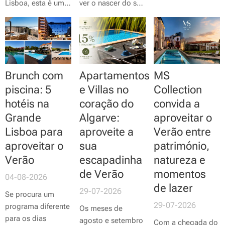
destinos e a
Lisboa, esta é uma
ver o nascer do sol
aproveitar cada
boa oportunidade
a centenas de
momento. Nos
para almoçar ou
metros de altura,
hotéis MS
jantar fora sem
enquanto o
Collection, o Verão
gastar tanto. Até 31
Alentejo desperta
ganha um ritmo
de agosto, o Hard
lentamente. É
próprio, onde a
Brunch com
Apartamentos
MS
Rock Cafe Lisboa
precisamente esse
hospitalidade, a
volta a promover a
o convite do
piscina: 5
e Villas no
Collection
gastronomia e o
campanha
Kids
Montimerso
hotéis na
coração do
convida a
bem-estar se unem
Eat for Free
, que
SkyScape
Grande
Algarve:
aproveitar o
para criar
oferece um menu
CountryHouse,
Lisboa para
aproveite a
Verão entre
experiências
infantil gratuito por
junto ao Lago
aproveitar o
sua
património,
memoráveis. Entre
cada prato
Alqueva e a poucos
a serenidade de
Verão
escapadinha
natureza e
principal de adulto.
minutos da vila
Arouca e o charme
medieval de
de Verão
momentos
04-08-2026
de Aveiro, há
Monsaraz, que
de lazer
29-07-2026
sempre um motivo
Se procura um
preparou um
29-07-2026
para fazer uma
programa diferente
conjunto de
Os meses de
pausa e...
para os dias
programas para
agosto e setembro
Com a chegada do