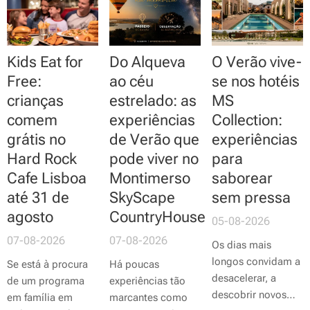
Kids Eat for
Do Alqueva
O Verão vive-
Free:
ao céu
se nos hotéis
crianças
estrelado: as
MS
comem
experiências
Collection:
grátis no
de Verão que
experiências
Hard Rock
pode viver no
para
Cafe Lisboa
Montimerso
saborear
até 31 de
SkyScape
sem pressa
agosto
CountryHouse
05-08-2026
07-08-2026
07-08-2026
Os dias mais
longos convidam a
Se está à procura
Há poucas
desacelerar, a
de um programa
experiências tão
descobrir novos
em família em
marcantes como