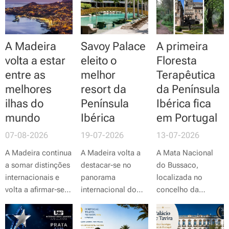
algumas das mais
belas praias da
região.
A Madeira
Savoy Palace
A primeira
volta a estar
eleito o
Floresta
entre as
melhor
Terapêutica
melhores
resort da
da Península
ilhas do
Península
Ibérica fica
mundo
Ibérica
em Portugal
07-08-2026
19-07-2026
13-07-2026
A Madeira continua
A Madeira volta a
A Mata Nacional
a somar distinções
destacar-se no
do Bussaco,
internacionais e
panorama
localizada no
volta a afirmar-se
internacional do
concelho da
como um dos
turismo. O Savoy
Mealhada, vai
destinos mais
Palace, no Funchal,
receber
deslumbrantes
foi distinguido
oficialmente, no