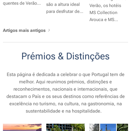
quentes de Verão,
quem procura uma
são a altura ideal
Verão, os hotéis
trocar a praia por
escapadinha...
para desfrutar de
MS Collection
um brunch seguido
uns dias de
Arouca e MS
de um mergulho
descanso no
Collection Aveiro
Artigos mais antigos
pode ser a escolha
Algarve. No
apresentam
ideal. Entre Lisboa,
Amendoeira Golf
propostas para
Cascais, Caparica
Resort, encontrará
quem procura dias
e Alcochete, há
Prémios & Distinções
apartamentos e
de descanso,
vários hotéis que
villas espaçosos,
combinando
combinam uma
totalmente
conforto,
refeição completa
Esta página é dedicada a celebrar o que Portugal tem de
equipados e
património,
com acesso à
melhor. Aqui reunimos prémios, distinções e
pensados para
gastronomia e
piscina, garantindo
proporcionar uma
reconhecimentos, nacionais e internacionais, que
experiências ao ar
uma tarde de puro
estadia
destacam o País e os seus destinos como referências de
livre.
descanso.
confortável,
excelência no turismo, na cultura, na gastronomia, na
rodeada pela
sustentabilidade e na hospitalidade.
tranquilidade da
natureza e a
poucos minutos de