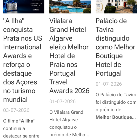
para visitar. O
como o
Melhor
próximo 17 de
arquipélago foi
Resort de
julho, a
"A Ilha"
Vilalara
Palácio de
eleito a
4ª melhor
Espanha e
certificação de
ilha da Europa
e a
Portugal
nos
primeira Floresta
conquista
Grand Hotel
Tavira
16ª melhor ilha do
prestigiados
Travel
Terapêutica da
Prata nos US
Algarve
distinguido
mundo
nos
Travel
+ Leisure World's
Península Ibérica
,
International
eleito Melhor
como Melhor
+ Leisure World's
Best Awards 2026
,
passando a
Awards e
Hotel de
Boutique
Best Awards 2026
,
uma das mais
integrar um grupo
reforça o
Praia nos
Hotel de
um dos mais
reconhecidas
muito exclusivo
destaque
Portugal
Portugal
prestigiados
distinções
composto por
rankings de
mundiais do setor
apenas
quatro
dos Açores
Travel
01-07-2026
turismo a nível
das viagens.
florestas
no turismo
Awards 2026
O Palácio de Tavira
mundial, elaborado
terapêuticas
mundial
01-07-2026
foi distinguido com
com base nas
certificadas em
o prémio de
03-07-2026
votações...
todo o mundo
.
O Vilalara Grand
Melhor Boutique
Hotel Algarve
O filme
"A Ilha"
Hotel
na edição de
conquistou o
continua a
2026 dos
Portugal
prémio de Melhor
destacar-se entre
Travel Awards by