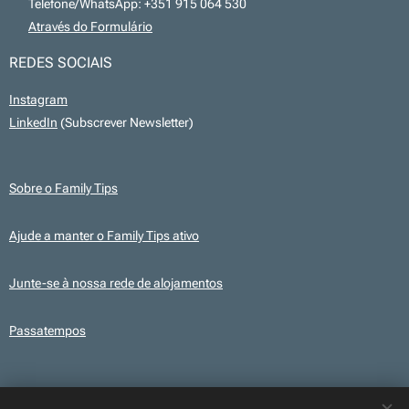
📞 Telefone/WhatsApp: +351 915 064 530
💻
Através do Formulário
REDES SOCIAIS
Instagram
LinkedIn
(Subscrever Newsletter)
Sobre o Family Tips
Ajude a manter o Family Tips ativo
Junte-se à nossa rede de alojamentos
Passatempos
Transparência