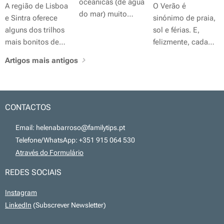
trilhos e áreas de
oceânicas (de água
permitem...
A região de Lisboa
O Verão é
percurso.
descanso....
do mar) muito
e Sintra oferece
sinónimo de praia,
populares, ideais
alguns dos trilhos
sol e férias. E,
para quem quer
mais bonitos de
felizmente, cada
evitar ondas mas
Portugal,
vez mais famílias
Artigos mais antigos
continuar a nadar
combinando
procuram destinos
em água salgada.
natureza, história e
onde os seus
vistas
animais de
deslumbrantes
companhia
CONTACTOS
sobre o Atlântico.
também sejam
bem-vindos.
📧 Email: helenabarroso@familytips.pt
Embora a maioria
📞 Telefone/WhatsApp: +351 915 064 530
das praias
💻
Através do Formulário
portuguesas
REDES SOCIAIS
imponha restrições
durante a época
Instagram
balnear, existem
LinkedIn
(Subscrever Newsletter)
praias
concessionadas