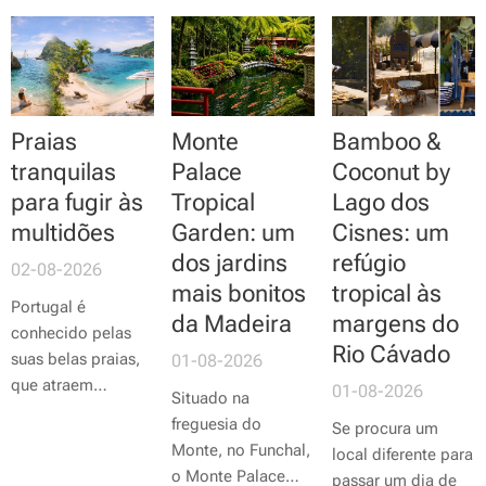
Praias
Monte
Bamboo &
tranquilas
Palace
Coconut by
para fugir às
Tropical
Lago dos
multidões
Garden: um
Cisnes: um
dos jardins
refúgio
02-08-2026
mais bonitos
tropical às
Portugal é
da Madeira
margens do
conhecido pelas
Rio Cávado
suas belas praias,
01-08-2026
que atraem
01-08-2026
Situado na
milhares de turistas
freguesia do
Se procura um
todos os anos. No
Monte, no Funchal,
local diferente para
entanto, nem todas
o Monte Palace
passar um dia de