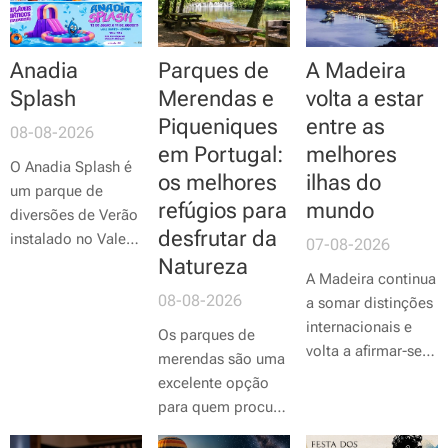
Anadia
Parques de
A Madeira
Splash
Merendas e
volta a estar
Piqueniques
entre as
08-08-2026
em Portugal:
melhores
O Anadia Splash é
os melhores
ilhas do
um parque de
refúgios para
mundo
diversões de Verão
desfrutar da
instalado no Vale
07-08-2026
Santo, em Anadia,
Natureza
A Madeira continua
que combina
08-08-2026
a somar distinções
atrações aquáticas
internacionais e
e atividades
Os parques de
volta a afirmar-se
recreativas para
merendas são uma
como um dos
todas as idades.
excelente opção
destinos mais
Promovido pelo
para quem procura
deslumbrantes
Município de
desfrutar da
para visitar. O