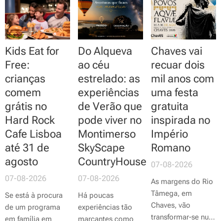
Anadia, o espaço
natureza, conviver
arquipélago foi
tem-se afirmado
em família ou com
eleito a
4ª melhor
como uma das
amigos e fazer
ilha da Europa
e a
principais
refeições ao ar
16ª melhor ilha do
Kids Eat for
Do Alqueva
Chaves vai
propostas de lazer
livre. Espalhados
mundo
nos
Travel
da região durante
por todo o País,
Free:
ao céu
recuar dois
+ Leisure World's
os meses mais
estes espaços
crianças
estrelado: as
mil anos com
Best Awards 2026
,
quentes,
oferecem mesas,
comem
experiências
uma festa
um dos mais
proporcionando
bancos e áreas de
grátis no
de Verão que
gratuita
prestigiados
momentos de
descanso
rankings de
Hard Rock
pode viver no
inspirada no
diversão...
integradas em
turismo a nível
Cafe Lisboa
Montimerso
Império
ambientes naturais
mundial, elaborado
ou urbanos.
até 31 de
SkyScape
Romano
com base nas
agosto
CountryHouse
07-08-2026
votações...
07-08-2026
07-08-2026
As margens do Rio
Tâmega, em
Se está à procura
Há poucas
Chaves, vão
de um programa
experiências tão
transformar-se num
em família em
marcantes como