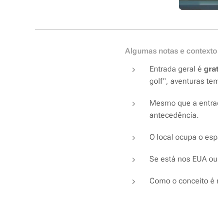
Algumas notas e contexto
Entrada geral é
grat
golf", aventuras te
Mesmo que a entrad
antecedência.
O local ocupa o es
Se está nos EUA ou 
Como o conceito é n