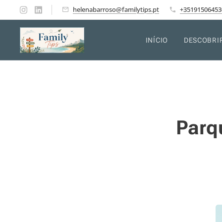
helenabarroso@familytips.pt
+35191506453
INÍCIO
DESCOBRI
Parq