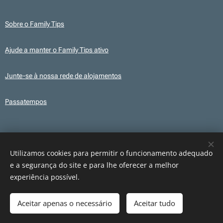
Sobre o Family Tips
Ajude a manter o Family Tips ativo
Junte-se à nossa rede de alojamentos
Passatempos
Transparência
Este site utiliza, em alguns conteúdos, ilustrações e elementos gráficos
Utilizamos cookies para permitir o funcionamento adequado
criados com recurso a IA para fins ilustrativos. Os conteúdos publicados são
e a segurança do site e para lhe oferecer a melhor
revistos e verificados antes da sua publicação.
experiência possível.
Aceitar apenas o necessário
Aceitar tudo
Cookies