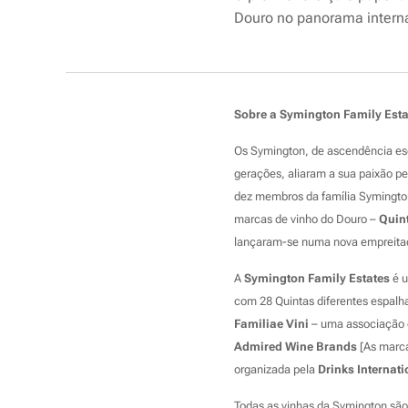
Douro no panorama interna
Sobre a Symington Family Esta
Os Symington, de ascendência esc
gerações, aliaram a sua paixão pe
dez membros da família Symington
marcas de vinho do Douro –
Quin
lançaram-se numa nova empreita
A
Symington Family Estates
é 
com 28 Quintas diferentes espalh
Familiae Vini
– uma associação de
Admired Wine Brands
[As marca
organizada pela
Drinks Internati
Todas as vinhas da Symington são