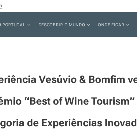
0
R PORTUGAL
DESCOBRIR O MUNDO
ONDE FICAR
eriência Vesúvio & Bomfim v
émio “Best of Wine Tourism”
goria de Experiências Inova