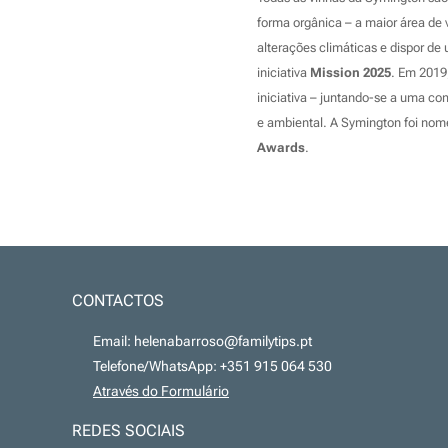
forma orgânica – a maior área de v
alterações climáticas e dispor d
iniciativa
Mission 2025
. Em 2019
iniciativa – juntando-se a uma co
e ambiental. A Symington foi no
Awards
.
CONTACTOS
📧 Email: helenabarroso@familytips.pt
📞 Telefone/WhatsApp: +351 915 064 530
💻
Através do Formulário
REDES SOCIAIS