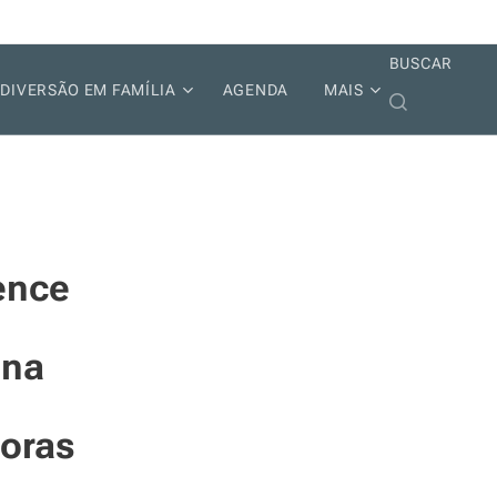
BUSCAR
DIVERSÃO EM FAMÍLIA
AGENDA
MAIS
ence
 na
doras