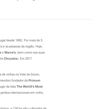
ugal desde 1882. Por mais de 5
a e as pessoas da região. Hoje,
s
e
Warre's
, bem como nas suas
elo
Chryseia
). Em 2017
s de vinhas no Vale do Douro,
é membro fundador da
Primum
gar da lista
The World's Most
eritos internacionais em vinho,
ínima, e 130 ha são cultivados de