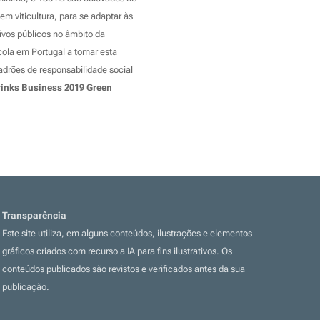
em viticultura, para se adaptar às
ivos públicos no âmbito da
ícola em Portugal a tomar esta
adrões de responsabilidade social
rinks Business 2019 Green
Transparência
Este site utiliza, em alguns conteúdos, ilustrações e elementos
gráficos criados com recurso a IA para fins ilustrativos. Os
conteúdos publicados são revistos e verificados antes da sua
publicação.