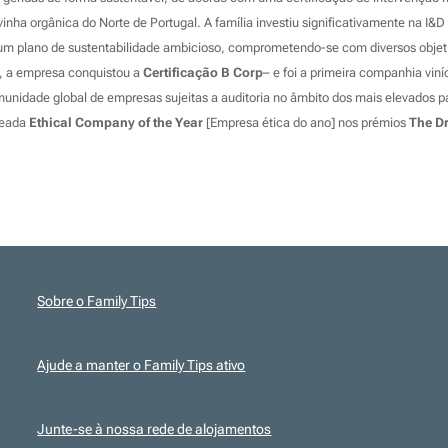
inha orgânica do Norte de Portugal. A família investiu significativamente na I&D 
e um plano de sustentabilidade ambicioso, comprometendo-se com diversos objet
, a empresa conquistou a
Certificação B Corp
– e foi a primeira companhia vin
munidade global de empresas sujeitas a auditoria no âmbito dos mais elevados p
meada
Ethical Company of the Year
[Empresa ética do ano] nos prémios
The D
Sobre o Family Tips
Ajude a manter o Family Tips ativo
Junte-se à nossa rede de alojamentos