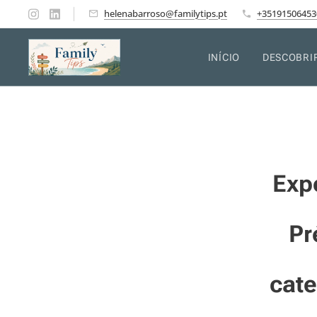
helenabarroso@familytips.pt
+35191506453
INÍCIO
DESCOBRI
Exp
Pr
cate