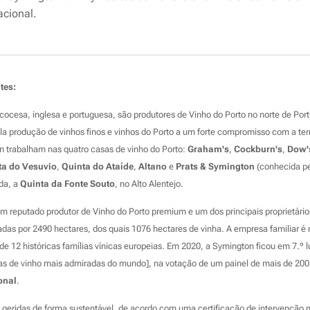
cional.
tes:
ocesa, inglesa e portuguesa, são produtores de Vinho do Porto no norte de Port
la produção de vinhos finos e vinhos do Porto a um forte compromisso com a terr
 trabalham nas quatro casas de vinho do Porto:
Graham's
,
Cockburn's
,
Dow'
ta do Vesuvio
,
Quinta do Ataíde
,
Altano
e
Prats & Symington
(conhecida p
da, a
Quinta da Fonte Souto
, no Alto Alentejo.
um reputado produtor de Vinho do Porto premium e um dos principais proprietário
adas por 2490 hectares, dos quais 1076 hectares de vinha. A empresa familiar 
 12 históricas famílias vínicas europeias. Em 2020, a Symington ficou em 7.º lu
s de vinho mais admiradas do mundo], na votação de um painel de mais de 200 p
onal
.
 geridas de forma sustentável, de acordo com uma certificação de intervenção m