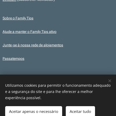
Sobre o Family Tips
Ajude a manter o Family Tips ativo
Junte-se à nossa rede de alojamentos
Passatempos
Transparência
Este site utiliza, em alguns conteúdos, ilustrações e elementos gráficos
Utilizamos cookies para permitir o funcionamento adequado
criados com recurso a IA para fins ilustrativos. Os conteúdos publicados são
e a segurança do site e para lhe oferecer a melhor
revistos e verificados antes da sua publicação.
experiência possível.
Aceitar apenas o necessário
Aceitar tudo
Cookies