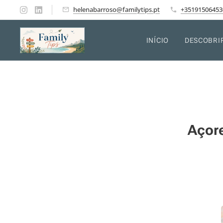
helenabarroso@familytips.pt
+35191506453
INÍCIO
DESCOBRI
Açore