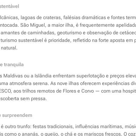
stentável
cânicas, lagoas de crateras, falésias dramáticas e fontes ter
intocada. São Miguel, a maior ilha, é frequentemente apelidad
s amantes de caminhadas, geoturismo e observação de cetáceos
turismo sustentável é prioridade, refletido na forte aposta em 
natural.
e tranquila
 Maldivas ou a Islândia enfrentam superlotação e preços ele
uma atmosfera serena. As nove ilhas oferecem experiências di
ESCO, aos trilhos remotos de Flores e Corvo — com uma hospit
escoberta sem pressa.
ue surpreendem
 é outro trunfo: festas tradicionais, influências marítimas, mús
s como o ananás, o queijo, o chá e os mariscos frescos. O co