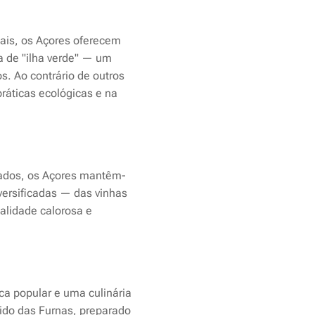
mais, os Açores oferecem
a de "ilha verde" — um
. Ao contrário de outros
práticas ecológicas e na
vados, os Açores mantêm-
versificadas — das vinhas
alidade calorosa e
ica popular e uma culinária
zido das Furnas, preparado