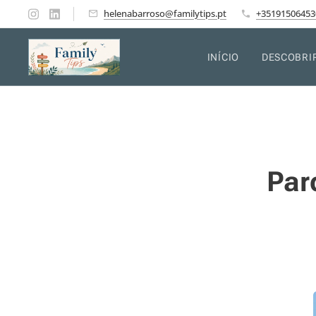
helenabarroso@familytips.pt
+35191506453
INÍCIO
DESCOBRI
Par