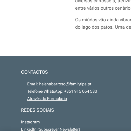
diversos carrosséis, trenz
entre vários outros cenári
Os miúdos vão ainda vibra
do lago dos patos. Uma de
CONTACTOS
📧 Email: helenabarroso@familytips.pt
📞 Telefone/WhatsApp: +351 915 064 530
💻
Através do Formulário
REDES SOCIAIS
Instagram
LinkedIn
(Subscrever Newsletter)