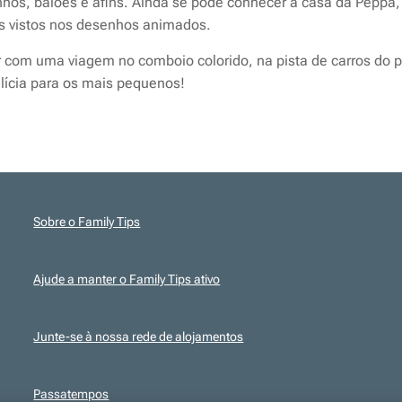
inhos, balões e afins. Ainda se pode conhecer a casa da Peppa, 
os vistos nos desenhos animados.
r com uma viagem no comboio colorido, na pista de carros do 
lícia para os mais pequenos!
Sobre o Family Tips
Ajude a manter o Family Tips ativo
Junte-se à nossa rede de alojamentos
Passatempos