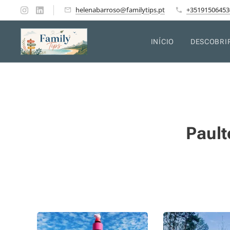
helenabarroso@familytips.pt
+35191506453
INÍCIO
DESCOBRI
Pault