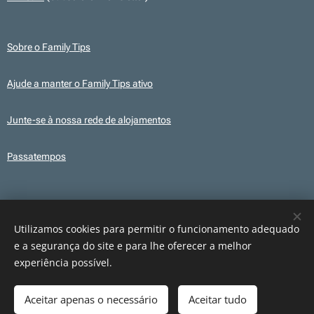
Sobre o Family Tips
Ajude a manter o Family Tips ativo
Junte-se à nossa rede de alojamentos
Passatempos
Transparência
Este site utiliza, em alguns conteúdos, ilustrações e elementos gráficos
Utilizamos cookies para permitir o funcionamento adequado
criados com recurso a IA para fins ilustrativos. Os conteúdos publicados são
e a segurança do site e para lhe oferecer a melhor
revistos e verificados antes da sua publicação.
experiência possível.
Aceitar apenas o necessário
Aceitar tudo
Cookies