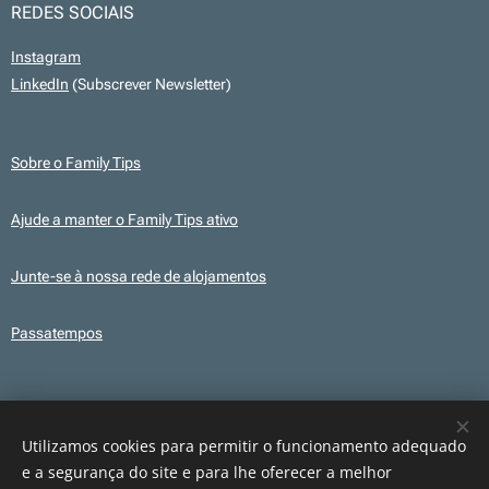
REDES SOCIAIS
Instagram
LinkedIn
(Subscrever Newsletter)
Sobre o Family Tips
Ajude a manter o Family Tips ativo
Junte-se à nossa rede de alojamentos
Passatempos
Transparência
Este site utiliza, em alguns conteúdos, ilustrações e elementos gráficos
Utilizamos cookies para permitir o funcionamento adequado
criados com recurso a IA para fins ilustrativos. Os conteúdos publicados são
e a segurança do site e para lhe oferecer a melhor