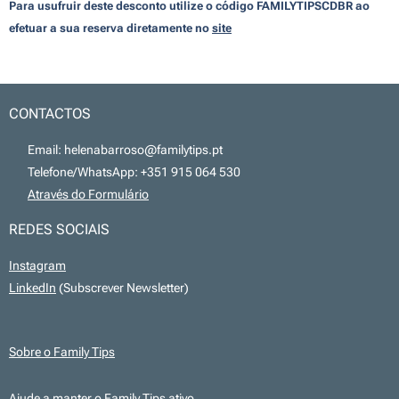
Para usufruir deste desconto utilize o código FAMILYTIPSCDBR
ao
efetuar a sua reserva diretamente no
site
CONTACTOS
📧 Email: helenabarroso@familytips.pt
📞 Telefone/WhatsApp: +351 915 064 530
💻
Através do Formulário
REDES SOCIAIS
Instagram
LinkedIn
(Subscrever Newsletter)
Sobre o Family Tips
Ajude a manter o Family Tips ativo