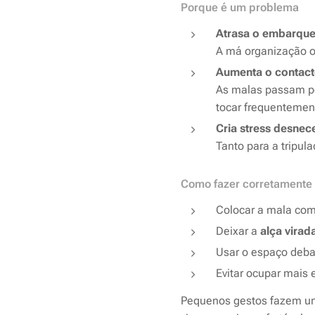
Porque é um problema
Atrasa o embarqu
A má organização o
Aumenta o contac
As malas passam por
tocar frequentemen
Cria stress desnec
Tanto para a tripul
Como fazer corretamente
Colocar a mala co
Deixar a
alça virad
Usar o espaço deba
Evitar ocupar mais 
Pequenos gestos fazem um