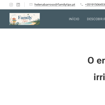
helenabarroso@familytips.pt
+35191506453
INÍCIO
DESCOBRI
O e
ir