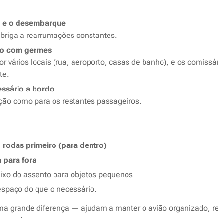
e e o desembarque
briga a rearrumações constantes.
to com germes
 vários locais (rua, aeroporto, casas de banho), e os comissá
te.
essário a bordo
ação como para os restantes passageiros.
m
rodas primeiro (para dentro)
a para fora
ixo do assento para objetos pequenos
espaço do que o necessário.
a grande diferença — ajudam a manter o avião organizado, r