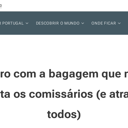
0
R PORTUGAL
DESCOBRIR O MUNDO
ONDE FICAR
rro com a bagagem que 
rita os comissários (e atr
todos)