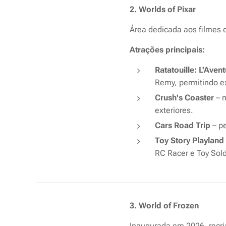
2. Worlds of Pixar
Área dedicada aos filmes d
Atrações principais:
Ratatouille: L'Ave
Remy, permitindo e
Crush's Coaster
– 
exteriores.
Cars Road Trip
– pe
Toy Story Playland
RC Racer e Toy Sold
3. World of Frozen
Inaugurada em 2026, recria