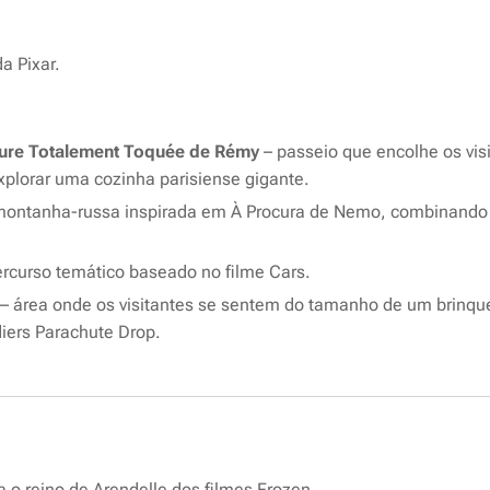
a Pixar.
nture Totalement Toquée de Rémy
– passeio que encolhe os vis
xplorar uma cozinha parisiense gigante.
montanha-russa inspirada em
À Procura de Nemo
, combinando 
rcurso temático baseado no filme
Cars
.
– área onde os visitantes se sentem do tamanho de um brinq
iers Parachute Drop.
 o reino de Arendelle dos filmes
Frozen
.