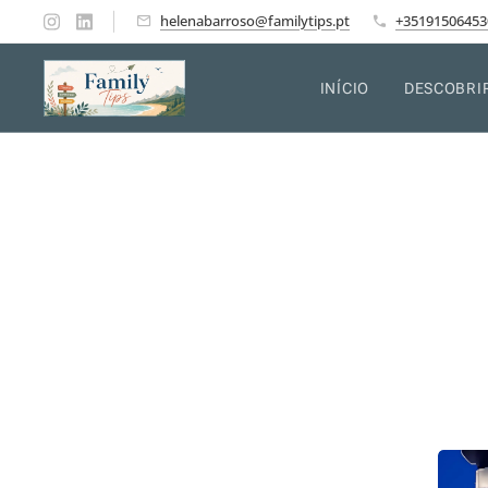
helenabarroso@familytips.pt
+35191506453
INÍCIO
DESCOBRI