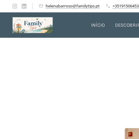
helenabarroso@familytips.pt
+35191506453
INÍCIO
DESCOBRI