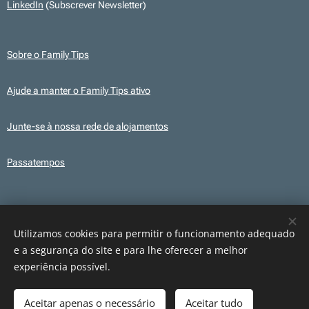
LinkedIn
(Subscrever Newsletter)
Sobre o Family Tips
Ajude a manter o Family Tips ativo
Junte-se à nossa rede de alojamentos
Passatempos
Transparência
Este site utiliza, em alguns conteúdos, ilustrações e elementos gráficos
Utilizamos cookies para permitir o funcionamento adequado
criados com recurso a IA para fins ilustrativos. Os conteúdos publicados são
e a segurança do site e para lhe oferecer a melhor
revistos e verificados antes da sua publicação.
experiência possível.
Aceitar apenas o necessário
Aceitar tudo