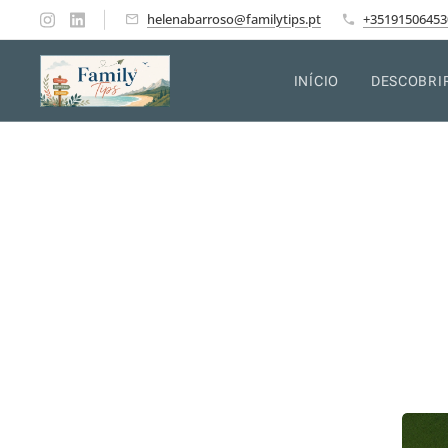
helenabarroso@familytips.pt
+35191506453
INÍCIO
DESCOBRI