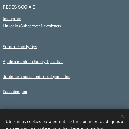
REDES SOCIAIS
Instagram
LinkedIn
(Subscrever Newsletter)
Sobre o Family Tips
Ajude a manter o Family Tips ativo
Junte-se à nossa rede de alojamentos
Passatempos
Transparência
Este site utiliza, em alguns conteúdos, ilustrações e elementos gráficos
Utilizamos cookies para permitir o funcionamento adequado
criados com recurso a IA para fins ilustrativos. Os conteúdos publicados são
e a segurança do site e para lhe oferecer a melhor