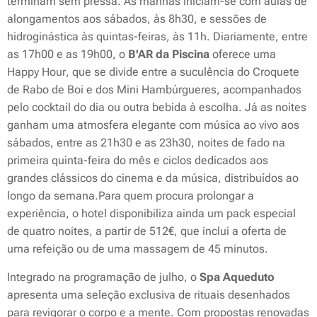
terminam sem pressa. As manhãs iniciam-se com aulas de
alongamentos aos sábados, às 8h30, e sessões de
hidroginástica às quintas-feiras, às 11h. Diariamente, entre
as 17h00 e as 19h00, o
B'AR da Piscina
oferece uma
Happy Hour
, que se divide entre a suculência do Croquete
de Rabo de Boi e dos Mini Hambúrgueres, acompanhados
pelo cocktail do dia ou outra bebida à escolha. Já as noites
ganham uma atmosfera elegante com música ao vivo aos
sábados, entre as 21h30 e as 23h30, noites de fado na
primeira quinta-feira do mês e ciclos dedicados aos
grandes clássicos do cinema e da música, distribuídos ao
longo da semana.Para quem procura prolongar a
experiência, o hotel disponibiliza ainda um pack especial
de quatro noites, a partir de 512€, que inclui a oferta de
uma refeição ou de uma massagem de 45 minutos.
Integrado na programação de julho, o
Spa Aqueduto
apresenta uma seleção exclusiva de rituais desenhados
para revigorar o corpo e a mente. Com propostas renovadas