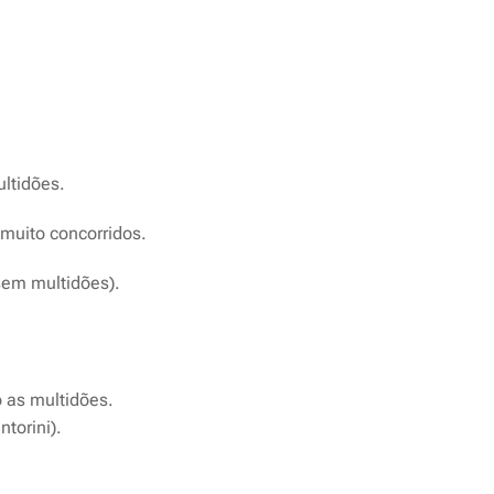
ultidões.
 muito concorridos.
 sem multidões).
 as multidões.
ntorini).