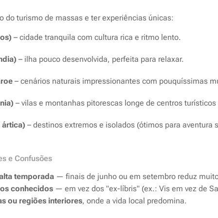
o do turismo de massas e ter experiências únicas:
os)
– cidade tranquila com cultura rica e ritmo lento.
ndia)
– ilha pouco desenvolvida, perfeita para relaxar.
aroe
– cenários naturais impressionantes com pouquíssimas m
nia)
– vilas e montanhas pitorescas longe de centros turísticos
ártica)
– destinos extremos e isolados (ótimos para aventura
tes e Confusões
 alta temporada
— finais de junho ou em setembro reduz muito
nos conhecidos
— em vez dos "ex-líbris" (ex.: Vis em vez de Sa
s ou regiões interiores
, onde a vida local predomina.