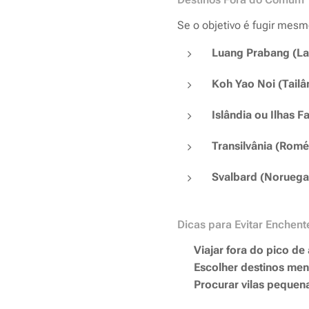
Se o objetivo é fugir mesm
Luang Prabang (La
Koh Yao Noi (Tailâ
Islândia ou Ilhas F
Transilvânia (Romé
Svalbard (Noruega 
Dicas para Evitar Enchen
✔️
Viajar fora do pico de
✔️
Escolher destinos me
✔️
Procurar vilas pequena