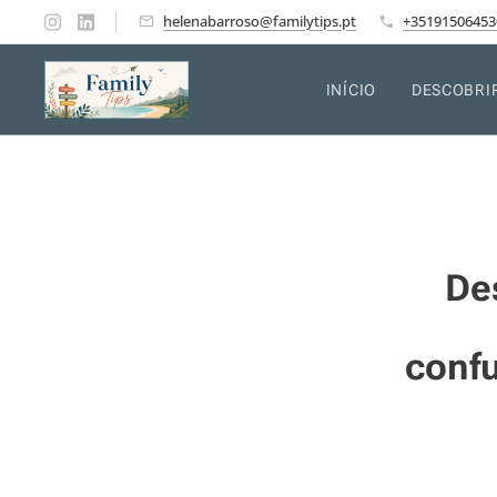
helenabarroso@familytips.pt
+35191506453
INÍCIO
DESCOBRI
De
confu