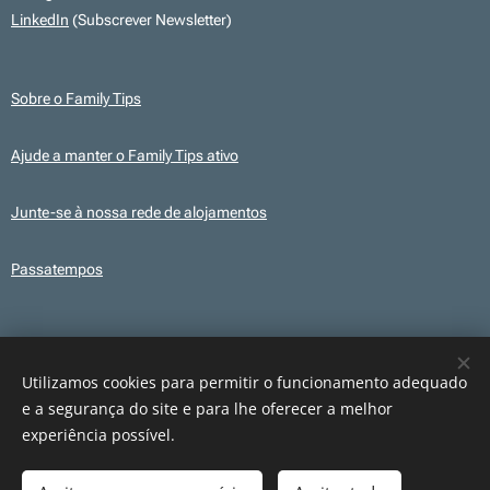
LinkedIn
(Subscrever Newsletter)
Sobre o Family Tips
Ajude a manter o Family Tips ativo
Junte-se à nossa rede de alojamentos
Passatempos
Transparência
Este site utiliza, em alguns conteúdos, ilustrações e elementos gráficos
Utilizamos cookies para permitir o funcionamento adequado
criados com recurso a IA para fins ilustrativos. Os conteúdos publicados são
e a segurança do site e para lhe oferecer a melhor
revistos e verificados antes da sua publicação.
experiência possível.