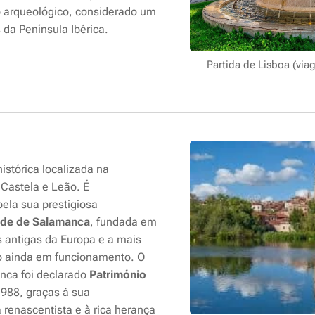
o arqueológico, considerado um
da Península Ibérica.
Partida de Lisboa (via
stórica localizada na
astela e Leão. É
ela sua prestigiosa
ade de Salamanca
, fundada em
 antigas da Europa e a mais
o ainda em funcionamento. O
anca foi declarado
Património
988, graças à sua
 renascentista e à rica herança