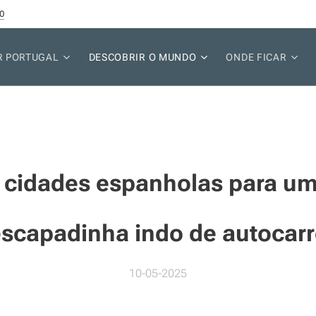
0
R PORTUGAL
DESCOBRIR O MUNDO
ONDE FICAR
 cidades espanholas para u
scapadinha indo de autocar
10-05-2025