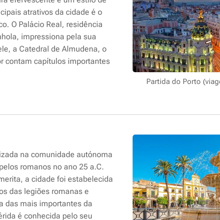
ipais atrativos da cidade é o
co. O Palácio Real, residência
nhola, impressiona pela sua
ele, a Catedral de Almudena, o
or contam capítulos importantes
Partida do Porto (viag
lizada na comunidade autónoma
pelos romanos no ano 25 a.C.
merita
, a cidade foi estabelecida
os das legiões romanas e
a das mais importantes da
rida é conhecida pelo seu