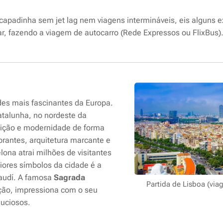
apadinha sem jet lag nem viagens intermináveis, eis alguns 
ar, fazendo a viagem de autocarro (Rede Expressos ou FlixBus)
es mais fascinantes da Europa.
atalunha, no nordeste da
dição e modernidade de forma
rantes, arquitetura marcante e
elona atrai milhões de visitantes
ores símbolos da cidade é a
Gaudí. A famosa
Sagrada
Partida de Lisboa (via
ção, impressiona com o seu
nuciosos.