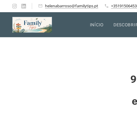
helenabarroso@familytips.pt
+35191506453
INÍCIO
DESCOBRI
9
e