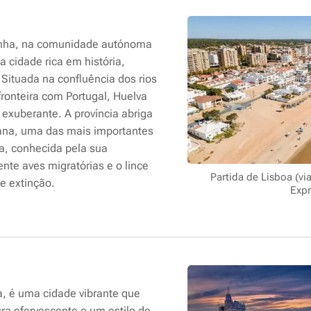
anha, na comunidade autónoma
 cidade rica em história,
 Situada na confluência dos rios
fronteira com Portugal, Huelva
exuberante. A província abriga
ana, uma das mais importantes
pa, conhecida pela sua
nte aves migratórias e o lince
Partida de Lisboa (v
de extinção.
Expr
a, é uma cidade vibrante que
ura efervescente e um estilo de