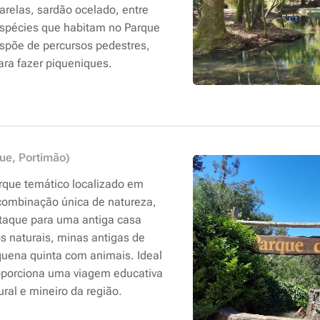
relas, sardão ocelado, entre
espécies que habitam no Parque
spõe de percursos pedestres,
ara fazer piqueniques.
ue, Portimão)
rque temático localizado em
ombinação única de natureza,
staque para uma antiga casa
os naturais, minas antigas de
quena quinta com animais. Ideal
roporciona uma viagem educativa
rural e mineiro da região.