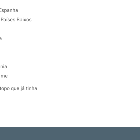
 Espanha
 Países Baixos
a
nia
name
topo que já tinha