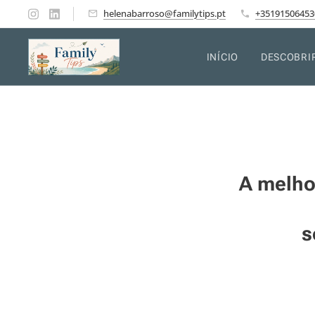
helenabarroso@familytips.pt
+35191506453
INÍCIO
DESCOBRI
A melho
s