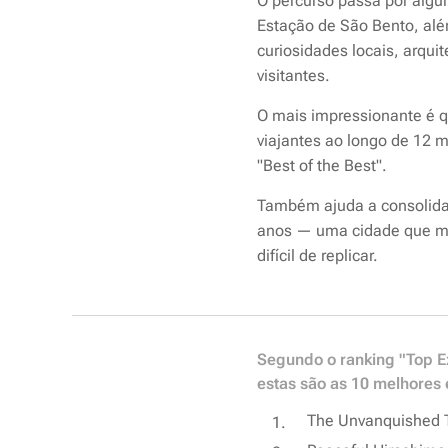
O percurso passa por algun
Estação de São Bento, além
curiosidades locais, arqu
visitantes.
O mais impressionante é qu
viajantes ao longo de 12 
"Best of the Best".
Também ajuda a consolida
anos — uma cidade que mis
difícil de replicar.
Segundo o ranking "Top Ex
estas são as 10 melhores 
The Unvanquished To