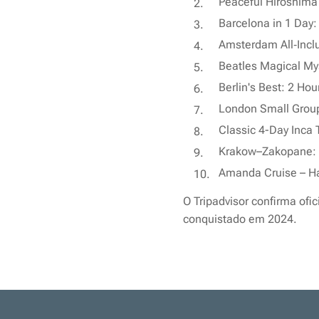
Peaceful Hiroshim
Barcelona in 1 Day
Amsterdam All‑Incl
Beatles Magical My
Berlin's Best: 2 Ho
London Small Group 
Classic 4-Day Inca 
Krakow–Zakopane: C
Amanda Cruise – Ha
O Tripadvisor confirma ofi
conquistado em 2024.