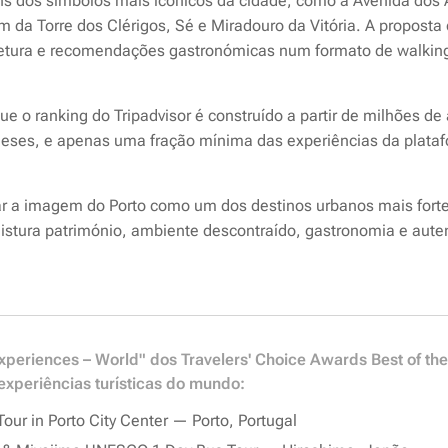
s dos símbolos mais icónicos da cidade, como a Avenida dos Ali
 da Torre dos Clérigos, Sé e Miradouro da Vitória. A proposta 
itetura e recomendações gastronómicas num formato de walking
e o ranking do Tripadvisor é construído a partir de milhões de 
meses, e apenas uma fração mínima das experiências da platafo
r a imagem do Porto como um dos destinos urbanos mais forte
tura património, ambiente descontraído, gastronomia e aute
periences – World" dos Travelers' Choice Awards Best of the
experiências turísticas do mundo:
ur in Porto City Center — Porto, Portugal