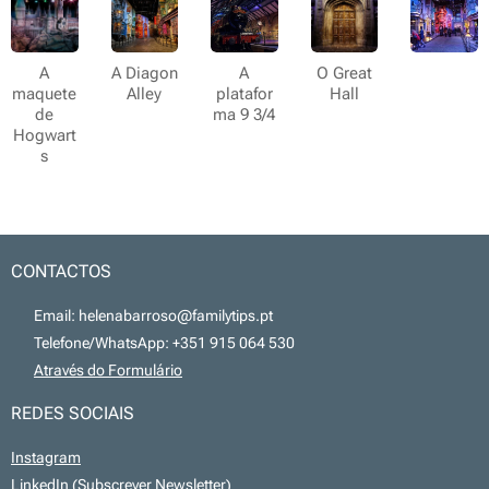
A
A Diagon
A
O Great
maquete
Alley
platafor
Hall
de
ma 9 3/4
Hogwart
s
CONTACTOS
📧 Email: helenabarroso@familytips.pt
📞 Telefone/WhatsApp: +351 915 064 530
💻
Através do Formulário
REDES SOCIAIS
Instagram
LinkedIn
(Subscrever Newsletter)