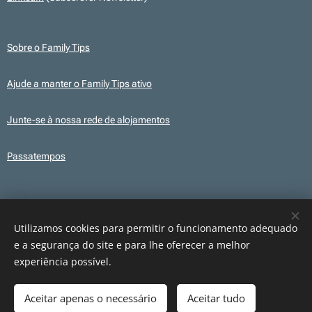
Sobre o Family Tips
Ajude a manter o Family Tips ativo
Junte-se à nossa rede de alojamentos
Passatempos
Transparência
Este site utiliza, em alguns conteúdos, ilustrações e elementos gráficos
Utilizamos cookies para permitir o funcionamento adequado
criados com recurso a IA para fins ilustrativos. Os conteúdos publicados são
e a segurança do site e para lhe oferecer a melhor
revistos e verificados antes da sua publicação.
experiência possível.
Aceitar apenas o necessário
Aceitar tudo
Cookies