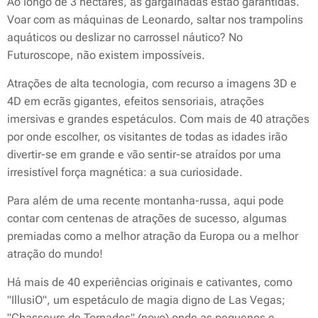
Ao longo de 3 hectares, as gargalhadas estão garantidas.
Voar com as máquinas de Leonardo, saltar nos trampolins
aquáticos ou deslizar no carrossel náutico? No
Futuroscope, não existem impossíveis.
Atrações de alta tecnologia, com recurso a imagens 3D e
4D em ecrãs gigantes, efeitos sensoriais, atrações
imersivas e grandes espetáculos. Com mais de 40 atrações
por onde escolher, os visitantes de todas as idades irão
divertir-se em grande e vão sentir-se atraídos por uma
irresistível força magnética: a sua curiosidade.
Para além de uma recente montanha-russa, aqui pode
contar com centenas de atrações de sucesso, algumas
premiadas como a melhor atração da Europa ou a melhor
atração do mundo!
Há mais de 40 experiências originais e cativantes, como
"IllusiO", um espetáculo de magia digno de Las Vegas;
"Chasseurs de Tornades" (novo) onde as pequenos e