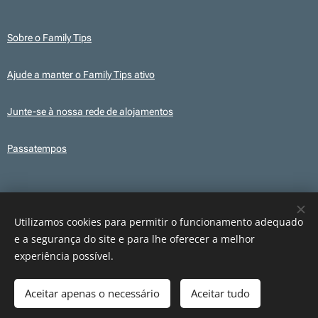
Sobre o Family Tips
Ajude a manter o Family Tips ativo
Junte-se à nossa rede de alojamentos
Passatempos
Transparência
Este site utiliza, em alguns conteúdos, ilustrações e elementos gráficos
Utilizamos cookies para permitir o funcionamento adequado
criados com recurso a IA para fins ilustrativos. Os conteúdos publicados são
e a segurança do site e para lhe oferecer a melhor
revistos e verificados antes da sua publicação.
experiência possível.
Aceitar apenas o necessário
Aceitar tudo
Cookies