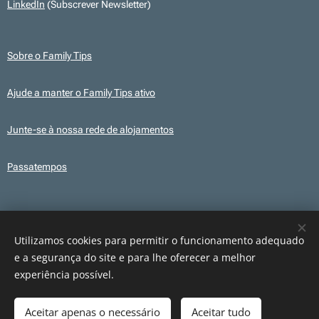
LinkedIn
(Subscrever Newsletter)
Sobre o Family Tips
Ajude a manter o Family Tips ativo
Junte-se à nossa rede de alojamentos
Passatempos
Transparência
Este site utiliza, em alguns conteúdos, ilustrações e elementos gráficos
Utilizamos cookies para permitir o funcionamento adequado
criados com recurso a IA para fins ilustrativos. Os conteúdos publicados são
e a segurança do site e para lhe oferecer a melhor
revistos e verificados antes da sua publicação.
experiência possível.
Aceitar apenas o necessário
Aceitar tudo