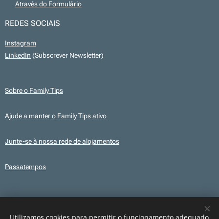
💻
Através do Formulário
REDES SOCIAIS
Instagram
LinkedIn
(Subscrever Newsletter)
Sobre o Family Tips
Ajude a manter o Family Tips ativo
Junte-se à nossa rede de alojamentos
Passatempos
Transparência
Este site utiliza, em alguns conteúdos, ilustrações e elementos gráficos
Utilizamos cookies para permitir o funcionamento adequado