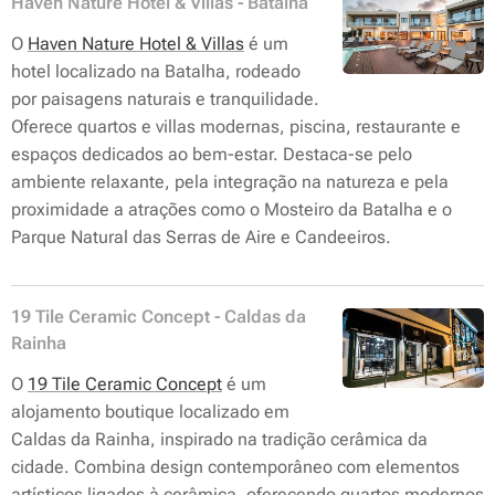
Haven Nature Hotel & Villas - Batalha
O
Haven Nature Hotel & Villas
é um
hotel localizado na Batalha, rodeado
por paisagens naturais e tranquilidade.
Oferece quartos e villas modernas, piscina, restaurante e
espaços dedicados ao bem-estar. Destaca-se pelo
ambiente relaxante, pela integração na natureza e pela
proximidade a atrações como o Mosteiro da Batalha e o
Parque Natural das Serras de Aire e Candeeiros.
19 Tile Ceramic Concept - Caldas da
Rainha
O
19 Tile Ceramic Concept
é um
alojamento boutique localizado em
Caldas da Rainha, inspirado na tradição cerâmica da
cidade. Combina design contemporâneo com elementos
artísticos ligados à cerâmica, oferecendo quartos modernos