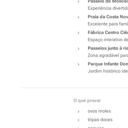
Passeio de Molicei
Experiência diverti
Praia da Costa No
Excelente para famí
Fábrica Centro Ciê
Espaço interativo d
Passeios junto à ri
Zona agradável para
Parque Infante Do
Jardim histórico id
O que provar
ovos moles
tripas doces