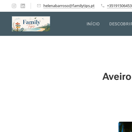
helenabarroso@familytips.pt
+35191506453
INÍCIO
DESCOBRI
Aveiro