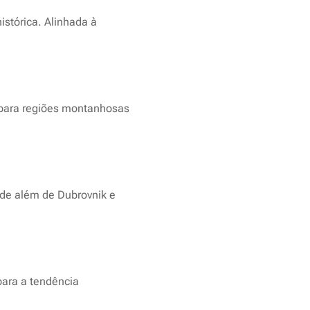
istórica. Alinhada à
ns para regiões montanhosas
dade além de Dubrovnik e
 para a tendência