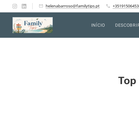
helenabarroso@familytips.pt
+35191506453
INÍCIO
DESCOBRI
Top 