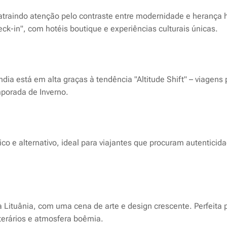
atraindo atenção pelo contraste entre modernidade e herança h
ck-in", com hotéis boutique e experiências culturais únicas.
lândia está em alta graças à tendência "Altitude Shift" – viage
mporada de Inverno.
tico e alternativo, ideal para viajantes que procuram autentici
 da Lituânia, com uma cena de arte e design crescente. Perfeita
terários e atmosfera boêmia.