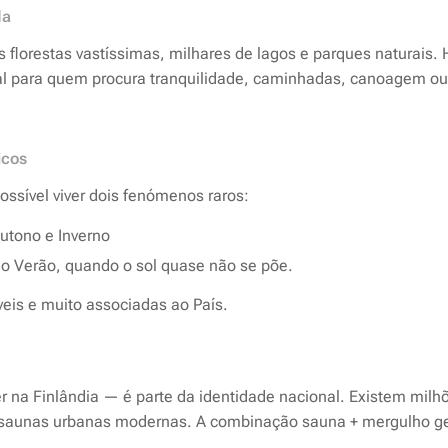
da
 florestas vastíssimas, milhares de lagos e parques naturais. 
l para quem procura tranquilidade, caminhadas, canoagem ou
icos
ssível viver dois fenómenos raros:
utono e Inverno
o Verão, quando o sol quase não se põe.
is e muito associadas ao País.
r na Finlândia — é parte da identidade nacional. Existem mil
 saunas urbanas modernas. A combinação sauna + mergulho gel