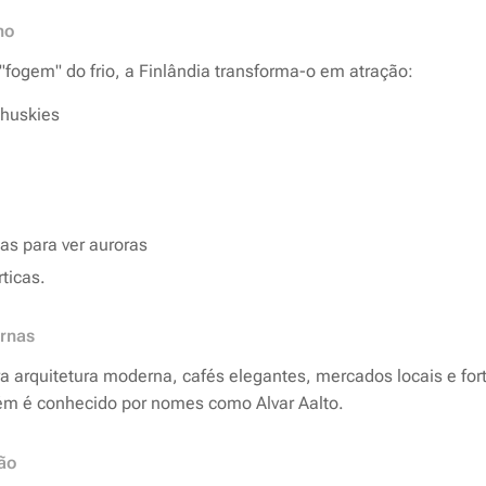
mo
fogem" do frio, a Finlândia transforma-o em atração:
 huskies
s para ver auroras
ticas.
ernas
ra arquitetura moderna, cafés elegantes, mercados locais e for
ém é conhecido por nomes como Alvar Aalto.
ão