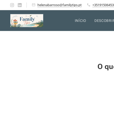
helenabarroso@familytips.pt
+35191506453
INÍCIO
DESCOBRI
O qu