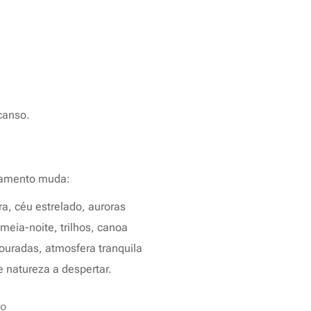
canso.
jamento muda:
ra, céu estrelado, auroras
 meia-noite, trilhos, canoa
ouradas, atmosfera tranquila
 natureza a despertar.
to