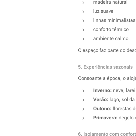
madeira natural
luz suave
linhas minimalistas
conforto térmico
ambiente calmo.
O espaço faz parte do des
5. Experiências sazonais
Consoante a época, o alo
Inverno:
neve, larei
Verão:
lago, sol da
Outono:
florestas d
Primavera:
degelo e
6. Isolamento com confor