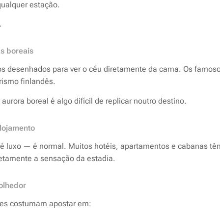
 qualquer estação.
.
as boreais
s desenhados para ver o céu diretamente da cama. Os famosos
rismo finlandês.
urora boreal é algo difícil de replicar noutro destino.
alojamento
 é luxo — é normal. Muitos hotéis, apartamentos e cabanas tê
etamente a sensação da estadia.
olhedor
es costumam apostar em: