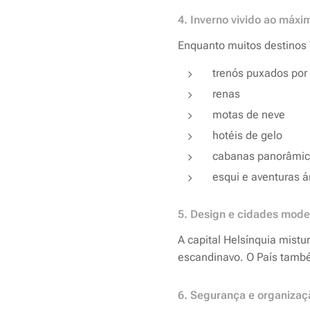
4. Inverno vivido ao máxi
Enquanto muitos destinos "
trenós puxados por
renas
motas de neve
hotéis de gelo
cabanas panorâmica
esqui e aventuras ár
5. Design e cidades mod
A capital Helsínquia mistu
escandinavo. O País tamb
6. Segurança e organizaç