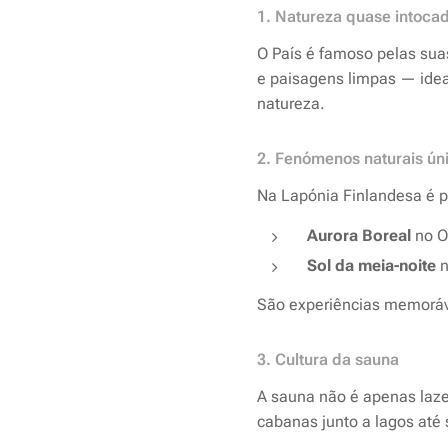
1. Natureza quase intoca
O País é famoso pelas suas
e paisagens limpas — idea
natureza.
2. Fenómenos naturais ún
Na Lapónia Finlandesa é po
Aurora Boreal
no O
Sol da meia-noite
n
São experiências memoráve
3. Cultura da sauna
A sauna não é apenas laze
cabanas junto a lagos até