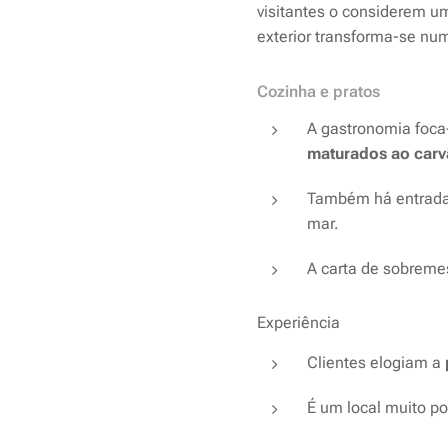
visitantes o considerem u
exterior transforma-se nu
Cozinha e pratos
A gastronomia foca
maturados ao car
Também há entradas
mar.
A carta de sobreme
Experiência
Clientes elogiam a
É um local muito p