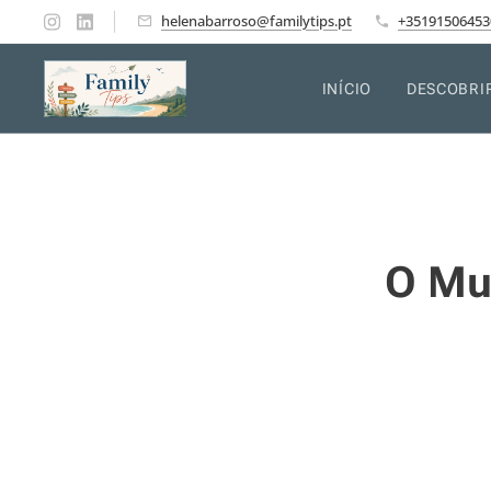
helenabarroso@familytips.pt
+35191506453
INÍCIO
DESCOBRI
O Mu