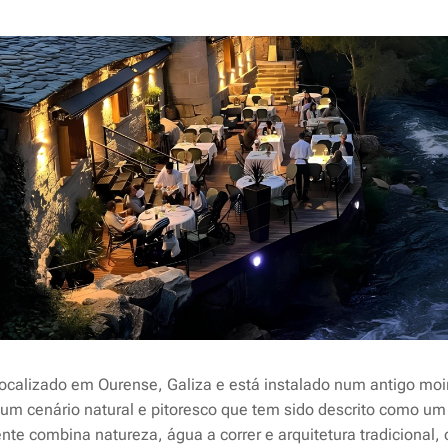
ocalizado em Ourense, Galiza e está instalado num antigo mo
ia um cenário natural e pitoresco que tem sido descrito como u
nte combina natureza, água a correr e arquitetura tradicional,