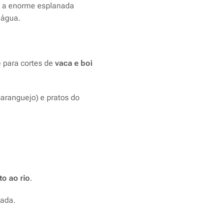
0, a enorme esplanada
a água.
 para cortes de
vaca e boi
aranguejo) e pratos do
o ao rio
.
pada.