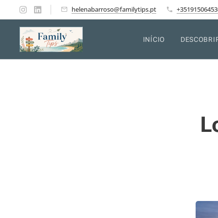
helenabarroso@familytips.pt
+35191506453
INÍCIO
DESCOBRI
L