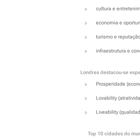
cultura e entreteni
economia e oportun
turismo e reputação
infraestrutura e co
Londres destacou-se esp
Prosperidade (econo
Lovability (atrativid
Liveability (qualida
🏆 Top 10 cidades do mu