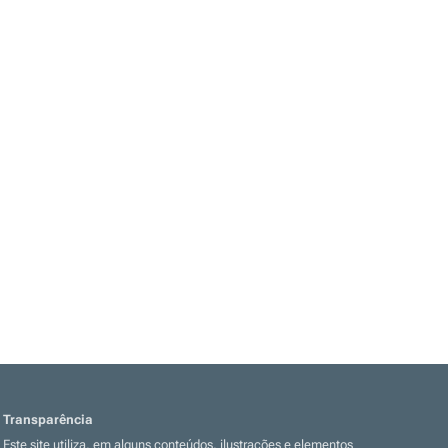
Transparência
Este site utiliza, em alguns conteúdos, ilustrações e elementos