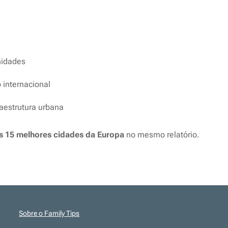
nidades
 internacional
raestrutura urbana
as 15 melhores cidades da Europa
no mesmo relatório.
Sobre o Family Tips