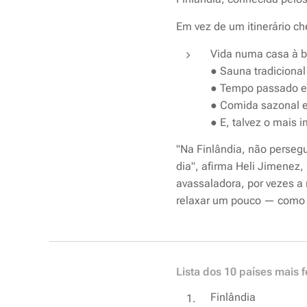
Em vez de um itinerário ch
Vida numa casa à b
● Sauna tradicional
● Tempo passado em
● Comida sazonal 
● E, talvez o mais 
"Na Finlândia, não perseg
dia", afirma Heli Jimenez,
avassaladora, por vezes a 
relaxar um pouco — como 
Lista dos 10 países mais
Finlândia