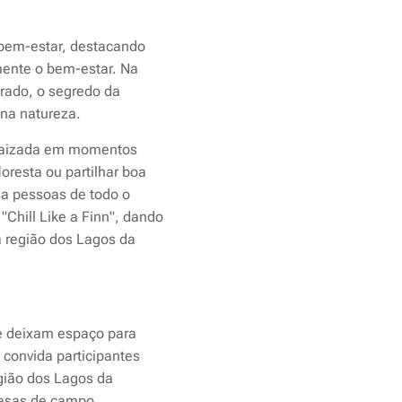
o bem-estar, destacando
mente o bem-estar. Na
brado, o segredo da
 na natureza.
enraizada em momentos
oresta ou partilhar boa
da pessoas de todo o
"Chill Like a Finn", dando
a região dos Lagos da
que deixam espaço para
 convida participantes
egião dos Lagos da
 casas de campo.