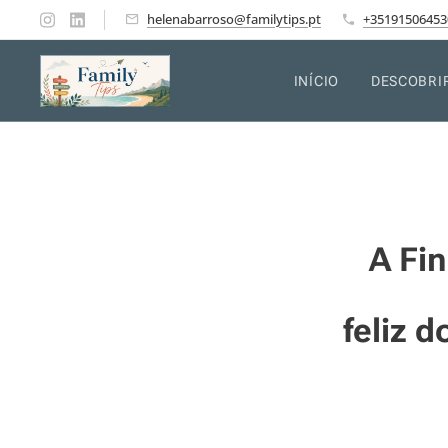
helenabarroso@familytips.pt
+35191506453
INÍCIO
DESCOBRI
A Fin
feliz 