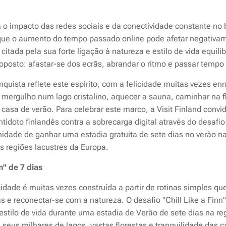
ra o impacto das redes sociais e da conectividade constante n
que o aumento do tempo passado online pode afetar negativa
citada pela sua forte ligação à natureza e estilo de vida equili
 oposto: afastar-se dos ecrãs, abrandar o ritmo e passar tempo
nquista reflete este espírito, com a felicidade muitas vezes 
mergulho num lago cristalino, aquecer a sauna, caminhar na fl
sa de verão. Para celebrar este marco, a Visit Finland convi
ídoto finlandês contra a sobrecarga digital através do desafio 
nidade de ganhar uma estadia gratuita de sete dias no verão n
s regiões lacustres da Europa.
n" de 7 dias
icidade é muitas vezes construída a partir de rotinas simples 
s e reconectar-se com a natureza. O desafio "Chill Like a Finn"
e estilo de vida durante uma estadia de Verão de sete dias na r
 seus milhares de lagos, vastas florestas e tranquilidade das