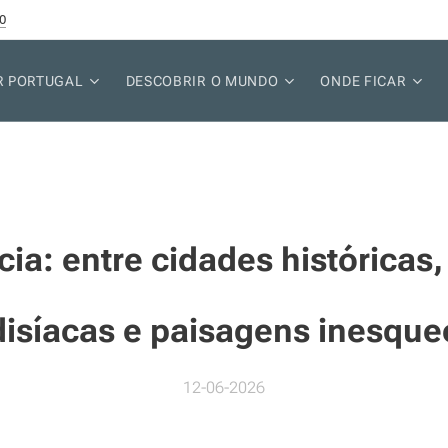
0
R PORTUGAL
DESCOBRIR O MUNDO
ONDE FICAR
ia: entre cidades históricas,
isíacas e paisagens inesque
12-06-2026