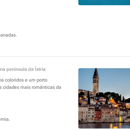
lanadas.
na península da Ístria
ios coloridos e um porto
as cidades mais românticas da
émia.