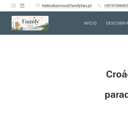
helenabarroso@familytips.pt
+35191506453
INÍCIO
DESCOBRI
Croác
parad