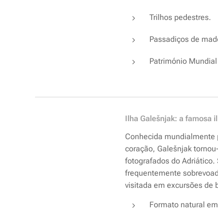
Trilhos pedestres.
Passadiços de made
Património Mundia
Ilha Galešnjak: a famosa 
Conhecida mundialmente p
coração, Galešnjak tornou
fotografados do Adriático
frequentemente sobrevoa
visitada em excursões de 
Formato natural em