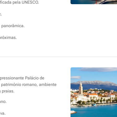
ificada pela UNESCO.
c.
a panorâmica.
próximas.
pressionante Palácio de
a património romano, ambiente
 praias.
ano.
va.