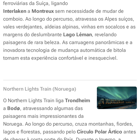
ferroviárias da Suíça, ligando
Interlaken
a
Montreux
sem necessidade de mudar de
comboio. Ao longo do percurso, atravessa os Alpes suíços,
vales verdejantes, aldeias alpinas, vinhas em socalcos e as
margens do deslumbrante
Lago Léman
, revelando
paisagens de rara beleza. As carruagens panorâmicas e a
inovadora tecnologia de mudança automática de bitola
tornam esta experiência confortável e inesquecível.
Northern Lights Train (Noruega)
O Northern Lights Train liga
Trondheim
a
Bodø
, atravessando algumas das
paisagens mais impressionantes da
Noruega. Ao longo do percurso, cruza montanhas, fiordes,
lagos e florestas, passando pelo
Círculo Polar Ártico
antes
de chegar à costa norte do País. Durante o Inverno, a