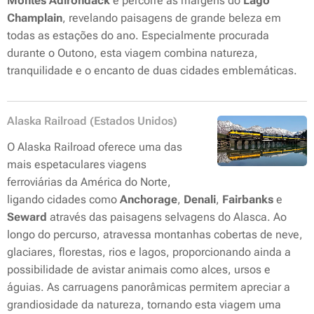
Montes Adirondack
e percorre as margens do
Lago
Champlain
, revelando paisagens de grande beleza em
todas as estações do ano. Especialmente procurada
durante o Outono, esta viagem combina natureza,
tranquilidade e o encanto de duas cidades emblemáticas.
Alaska Railroad (Estados Unidos)
O Alaska Railroad oferece uma das
mais espetaculares viagens
ferroviárias da América do Norte,
ligando cidades como
Anchorage
,
Denali
,
Fairbanks
e
Seward
através das paisagens selvagens do Alasca. Ao
longo do percurso, atravessa montanhas cobertas de neve,
glaciares, florestas, rios e lagos, proporcionando ainda a
possibilidade de avistar animais como alces, ursos e
águias. As carruagens panorâmicas permitem apreciar a
grandiosidade da natureza, tornando esta viagem uma