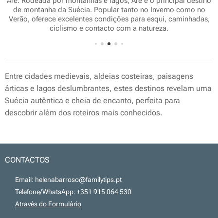
Åre: Rodeada por montanhas e lagos, Åre é o principal destino
s
de montanha da Suécia. Popular tanto no Inverno como no
Verão, oferece excelentes condições para esqui, caminhadas,
ciclismo e contacto com a natureza.
Entre cidades medievais, aldeias costeiras, paisagens
árticas e lagos deslumbrantes, estes destinos revelam uma
Suécia autêntica e cheia de encanto, perfeita para
descobrir além dos roteiros mais conhecidos.
CONTACTOS
📧 Email: helenabarroso@familytips.pt
📞 Telefone/WhatsApp: +351 915 064 530
💻
Através do Formulário