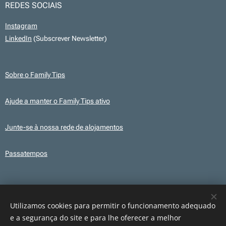
REDES SOCIAIS
Instagram
LinkedIn
(Subscrever Newsletter)
Sobre o Family Tips
Ajude a manter o Family Tips ativo
Junte-se à nossa rede de alojamentos
Passatempos
Transparência
Este site utiliza, em alguns conteúdos, ilustrações e elementos gráficos
Utilizamos cookies para permitir o funcionamento adequado
criados com recurso a IA para fins ilustrativos. Os conteúdos publicados são
e a segurança do site e para lhe oferecer a melhor