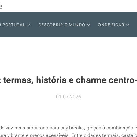
0
R PORTUGAL
DESCOBRIR O MUNDO
ONDE FICAR
 termas, história e charme centr
01-07-2026
a vez mais procurado para city breaks, graças à combinação en
tura vibrante e preços acessíveis. Entre cidades termais, cast