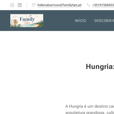
helenabarroso@familytips.pt
+35191506453
INÍCIO
DESCOBRI
Hungria:
A Hungria é um destino cad
arquitetura grandiosa, cul