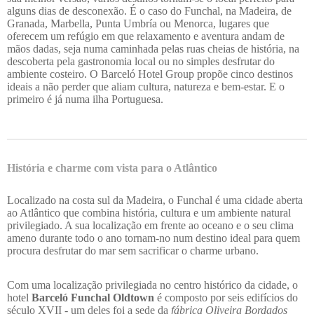
alguns dias de desconexão. É o caso do Funchal, na Madeira, de
Granada, Marbella, Punta Umbría ou Menorca, lugares que
oferecem um refúgio em que relaxamento e aventura andam de
mãos dadas, seja numa caminhada pelas ruas cheias de história, na
descoberta pela gastronomia local ou no simples desfrutar do
ambiente costeiro. O Barceló Hotel Group propõe cinco destinos
ideais a não perder que aliam cultura, natureza e bem-estar. E o
primeiro é já numa ilha Portuguesa.
História e charme com vista para o Atlântico
Localizado na costa sul da Madeira, o Funchal é uma cidade aberta
ao Atlântico que combina história, cultura e um ambiente natural
privilegiado. A sua localização em frente ao oceano e o seu clima
ameno durante todo o ano tornam-no num destino ideal para quem
procura desfrutar do mar sem sacrificar o charme urbano.
Com uma localização privilegiada no centro histórico da cidade, o
hotel
Barceló Funchal Oldtown
é composto por seis edifícios do
século XVII - um deles foi a sede da
fábrica Oliveira Bordados