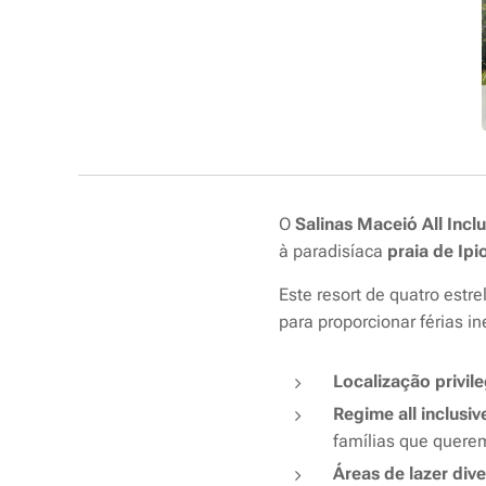
O
Salinas Maceió All Incl
à paradisíaca
praia de Ipi
Este resort de quatro estr
para proporcionar férias i
Localização privil
Regime all inclusi
famílias que quere
Áreas de lazer dive