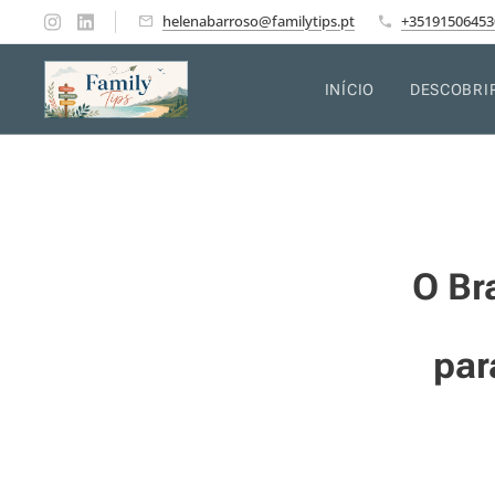
helenabarroso@familytips.pt
+35191506453
INÍCIO
DESCOBRI
O Br
par