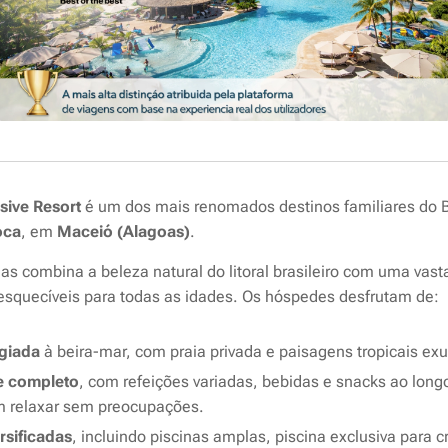
usive Resort
é um dos mais renomados destinos familiares do Br
oca
, em
Maceió (Alagoas)
.
elas combina a beleza natural do litoral brasileiro com uma vast
nesquecíveis para todas as idades. Os hóspedes desfrutam de:
egiada
à beira-mar, com praia privada e paisagens tropicais ex
ve completo
, com refeições variadas, bebidas e snacks ao longo
m relaxar sem preocupações.
rsificadas
, incluindo piscinas amplas, piscina exclusiva para cr